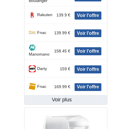
Boulanger
Rakuten
139.9 €
Fnac
139.99 €
158.45 €
Manomano
Darty
159 €
Fnac
169.99 €
Voir plus