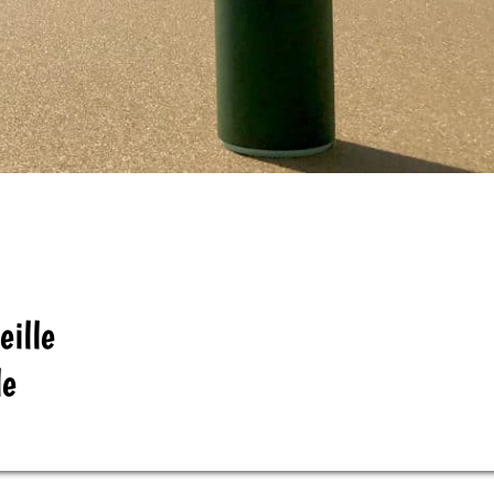
eille
le