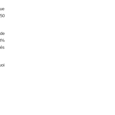
que
50
 de
3%
tés
uoi