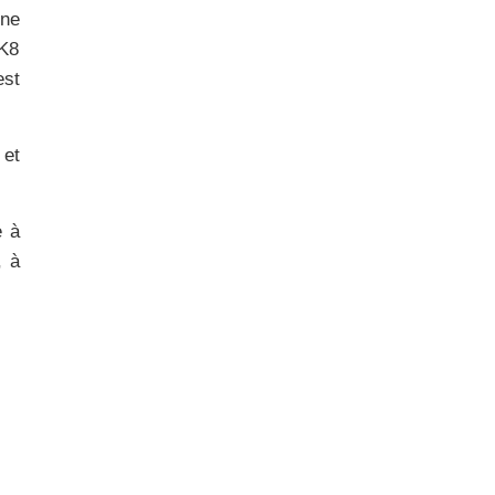
une
 K8
est
 et
e à
, à