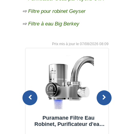
⇨
Filtre pour robinet Geyser
⇨
Filtre à eau Big Berkey
07/08/2026 08:09
au
Philips Water Filtre à Eau sur
W
 d'eau
Robinet AWP3703/10 Ontap -
Robin
ncluse
Microfiltration, Filtre le
Systè