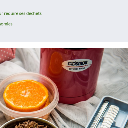
r réduire ses déchets
onomies