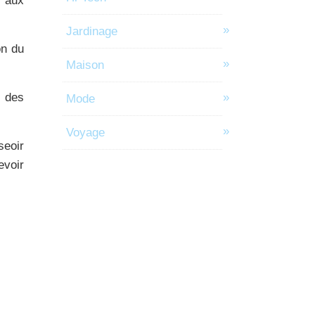
s aux
Jardinage
on du
Maison
 des
Mode
Voyage
seoir
evoir